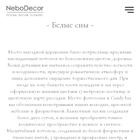
- Белые сны -
Место выездной церемонии было потрясающе-красивым:
ниспадающий потолок из белоснежных цветов, дорожка.
Всеми деталями мы пытались сохранить чувство легкости
и воздушности, присущую романтичную атмосферу и
лишь дополнить ощущение торжественного дня. При
входе на зону банкета гости попадали в зал через
оформленную живыми цветами 17-метровую лестницу и
цветочную карту рассадки. Место фотозоны и Candy bar
мы обозначили монограммами наших молодых, красивой
мебелью и флористикой. Банкетный зал мы создавали
более двух суток, в желании преобразить темное
космическое пространство в нежное и светлое.
Масштабный потолок, созданный из белой флористики и
тканевых нитей, 5 громадных и прекрасных люстр, и