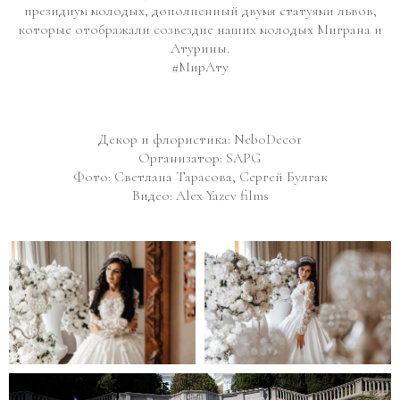
президиум молодых, дополненный двумя статуями львов,
которые отображали созвездие наших молодых Миграна и
Атурины.
#МирАту
Декор и флористика: NeboDecor
Организатор: SAPG
Фото: Светлана Тарасова, Сергей Булгак
Видео: Alex Yazev films